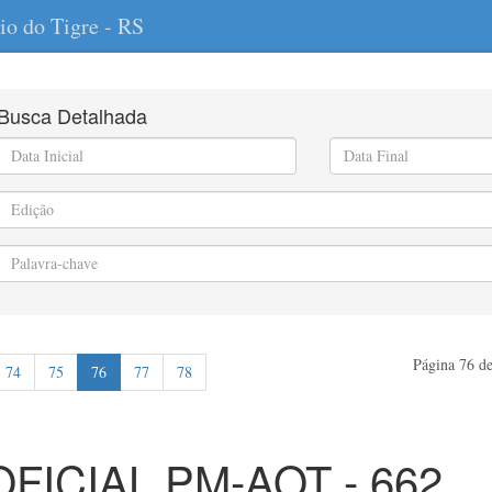
io do Tigre - RS
Busca Detalhada
Página 76 de
74
75
76
77
78
OFICIAL PM-AOT - 662