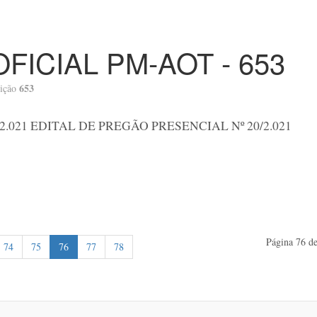
OFICIAL PM-AOT - 653
653
ição
2.021 EDITAL DE PREGÃO PRESENCIAL Nº 20/2.021
Página 76 de
74
75
76
77
78