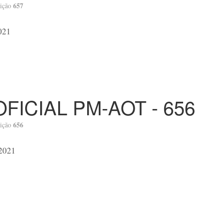
657
ição
021
OFICIAL PM-AOT - 656
656
ição
 2021