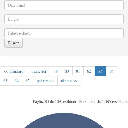
Buscar
<< primeiro
< anterior
79
80
81
82
83
84
85
86
87
próximo >
último >>
Página 83 de 109, exibindo 10 do total de 1.085 resultados