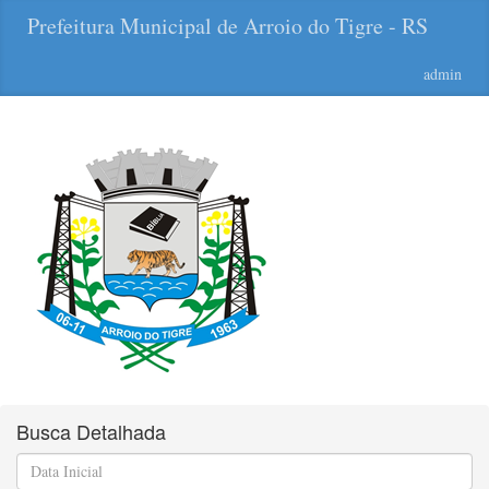
Prefeitura Municipal de Arroio do Tigre - RS
admin
Busca Detalhada