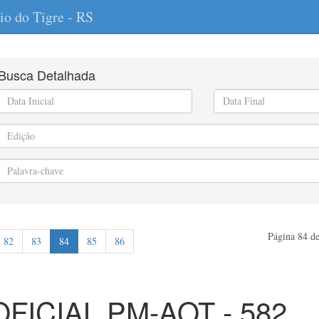
io do Tigre - RS
Busca Detalhada
Página 84 de
82
83
84
85
86
OFICIAL PM-AOT - 582