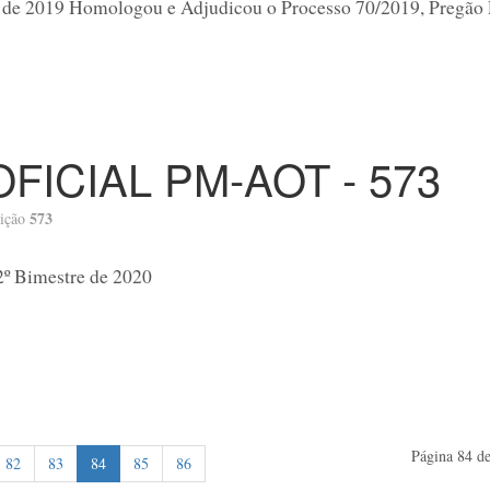
o de 2019 Homologou e Adjudicou o Processo 70/2019, Pregão 
OFICIAL PM-AOT - 573
573
ição
º Bimestre de 2020
Página 84 de
82
83
84
85
86