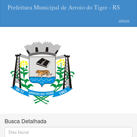
Prefeitura Municipal de Arroio do Tigre - RS
admin
Busca Detalhada