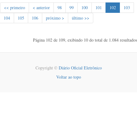
<< primeiro
< anterior
98
99
100
101
102
103
104
105
106
próximo >
último >>
Página 102 de 109, exibindo 10 do total de 1.084 resultados
Copyright ©
Diário Oficial Eletrônico
Voltar ao topo